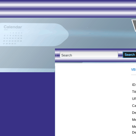
VB
ID
Tit
UR
Ca
De
Me
Me
De