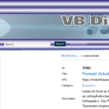
Advanced Search
VB Directory
Listing Details
37081
ID:
Ponseti Schu
Title:
https://mdorthopae
URL:
Business
Category:
Leidet Ihr Kind a
an orthopÃ¤dische
Description:
Orthopedics. Die 
Tausenden eingese