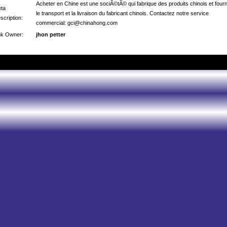
Acheter en Chine est une sociÃ©tÃ© qui fabrique des produits chinois et fourn
ta
le transport et la livraison du fabricant chinois. Contactez notre service
scription:
commercial: gci@chinahong.com
nk Owner:
jhon petter