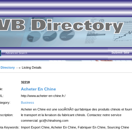
Submit Site
Advanced Search
 Directory
Listing Details
:
32218
Acheter En Chine
le:
L:
http://www.acheter-en-chine.fr./
tegory:
Business
Acheter en Chine est une sociÃ©tÃ© qui fabrique des produits chinois et fourn
scription:
le transport et la livraison du fabricant chinois. Contactez notre service
commercial: gci@chinahong.com
ta Keywords:
Import Export Chine, Acheter En Chine, Fabriquer En Chine, Sourcing Chine