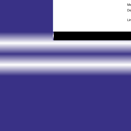
Me
De
Li