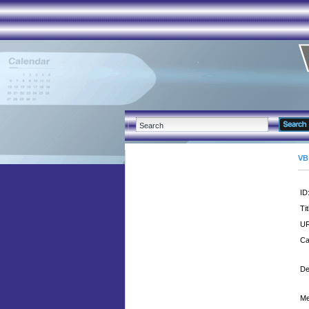
VB
ID
Tit
UR
Ca
De
Me